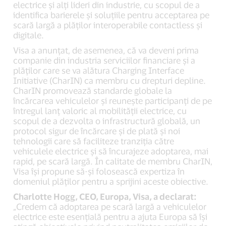
electrice și alți lideri din industrie, cu scopul de a
identifica barierele și soluțiile pentru acceptarea pe
scară largă a plăților interoperabile contactless și
digitale.
Visa a anunțat, de asemenea, că va deveni prima
companie din industria serviciilor financiare și a
plăților care se va alătura Charging Interface
Initiative (CharIN) ca membru cu drepturi depline.
CharIN promovează standarde globale la
încărcarea vehiculelor și reunește participanți de pe
întregul lanț valoric al mobilității electrice, cu
scopul de a dezvolta o infrastructură globală, un
protocol sigur de încărcare și de plată și noi
tehnologii care să faciliteze tranziția către
vehiculele electrice și să încurajeze adoptarea, mai
rapid, pe scară largă. În calitate de membru CharIN,
Visa își propune să-și folosească expertiza în
domeniul plăților pentru a sprijini aceste obiective.
Charlotte Hogg, CEO, Europa, Visa, a declarat:
„Credem că adoptarea pe scară largă a vehiculelor
electrice este esențială pentru a ajuta Europa să își