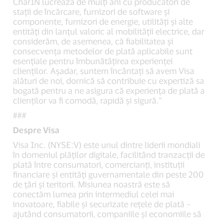
CharIN lucrează de mulți ani cu producători de
stații de încărcare, furnizori de software și
componente, furnizori de energie, utilități și alte
entități din lanțul valoric al mobilității electrice, dar
considerăm, de asemenea, că fiabilitatea și
consecvența metodelor de plată aplicabile sunt
esențiale pentru îmbunătățirea experienței
clienților. Așadar, suntem încântați să avem Visa
alături de noi, dornică să contribuie cu expertiză sa
bogată pentru a ne asigura că experiența de plată a
clienților va fi comodă, rapidă și sigură.”
###
Despre Visa
Visa Inc. (NYSE:V) este unul dintre liderii mondiali
în domeniul plăților digitale, facilitând tranzacții de
plată între consumatori, comercianți, instituții
financiare și entități guvernamentale din peste 200
de țări și teritorii. Misiunea noastră este să
conectăm lumea prin intermediul celei mai
inovatoare, fiabile și securizate rețele de plată –
ajutând consumatorii, companiile și economiile să