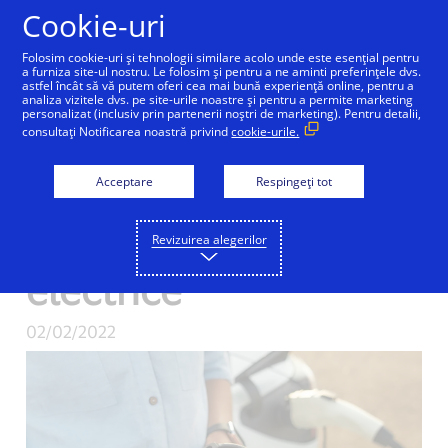
Sari la conținut
Cookie-uri
Folosim cookie-uri și tehnologii similare acolo unde este esențial pentru
a furniza site-ul nostru. Le folosim și pentru a ne aminti preferințele dvs.
astfel încât să vă putem oferi cea mai bună experiență online, pentru a
analiza vizitele dvs. pe site-urile noastre și pentru a permite marketing
Visa face un apel
personalizat (inclusiv prin partenerii noștri de marketing). Pentru detalii,
consultați Notificarea noastră privind
cookie-urile.
pentru standardizarea
Acceptare
Respingeți tot
sistemelor de plată la
încărcarea vehiculelor
Revizuirea alegerilor
electrice
02/02/2022