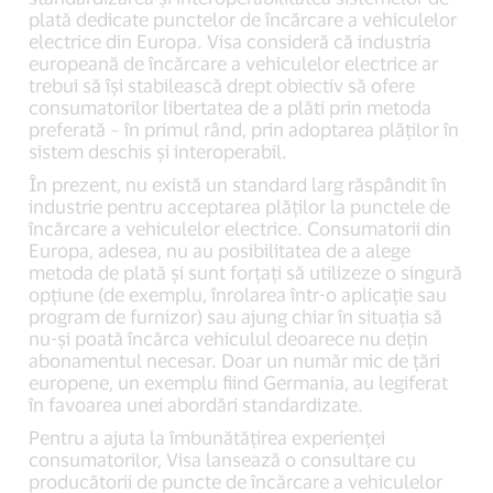
plată dedicate punctelor de încărcare a vehiculelor
electrice din Europa. Visa consideră că industria
europeană de încărcare a vehiculelor electrice ar
trebui să își stabilească drept obiectiv să ofere
consumatorilor libertatea de a plăti prin metoda
preferată – în primul rând, prin adoptarea plăților în
sistem deschis și interoperabil.
În prezent, nu există un standard larg răspândit în
industrie pentru acceptarea plăților la punctele de
încărcare a vehiculelor electrice. Consumatorii din
Europa, adesea, nu au posibilitatea de a alege
metoda de plată și sunt forțați să utilizeze o singură
opțiune (de exemplu, înrolarea într-o aplicație sau
program de furnizor) sau ajung chiar în situația să
nu-și poată încărca vehiculul deoarece nu dețin
abonamentul necesar. Doar un număr mic de țări
europene, un exemplu fiind Germania, au legiferat
în favoarea unei abordări standardizate.
Pentru a ajuta la îmbunătățirea experienței
consumatorilor, Visa lansează o consultare cu
producătorii de puncte de încărcare a vehiculelor