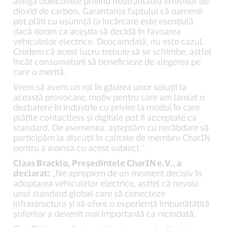
atingă obiectivele privind neutralitatea emisiilor de
dioxid de carbon. Garantarea faptului că oamenii
pot plăti cu ușurință la încărcare este esențială
dacă dorim ca aceștia să decidă în favoarea
vehiculelor electrice. Deocamdată, nu este cazul.
Credem că acest lucru trebuie să se schimbe, astfel
încât consumatorii să beneficieze de alegerea pe
care o merită.
Vrem să avem un rol în găsirea unor soluții la
această provocare, motiv pentru care am lansat o
dezbatere în industrie cu privire la modul în care
plățile contactless și digitale pot fi acceptate ca
standard. De asemenea, așteptăm cu nerăbdare să
participăm la discuții în calitate de membru CharIN
pentru a avansa cu acest subiect.”
Claas Bracklo, Președintele CharIN e.V., a
declarat:
„Ne apropiem de un moment decisiv în
adoptarea vehiculelor electrice, astfel că nevoia
unui standard global care să conecteze
infrastructura și să ofere o experiență îmbunătățită
șoferilor a devenit mai importantă ca niciodată.