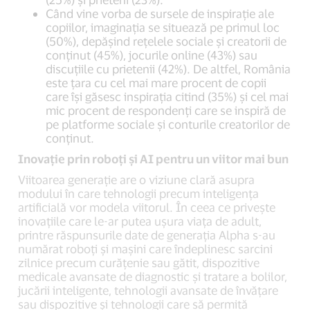
Când vine vorba de sursele de inspirație ale
copiilor, imaginația se situează pe primul loc
(50%), depășind rețelele sociale și creatorii de
conținut (45%), jocurile online (43%) sau
discuțiile cu prietenii (42%). De altfel, România
este țara cu cel mai mare procent de copii
care își găsesc inspirația citind (35%) și cel mai
mic procent de respondenți care se inspiră de
pe platforme sociale și conturile creatorilor de
conținut.
Inovație prin roboți și AI pentru un viitor mai bun
Viitoarea generație are o viziune clară asupra
modului în care tehnologii precum inteligența
artificială vor modela viitorul. În ceea ce privește
inovațiile care le-ar putea ușura viața de adult,
printre răspunsurile date de generația Alpha s-au
numărat roboți și mașini care îndeplinesc sarcini
zilnice precum curățenie sau gătit, dispozitive
medicale avansate de diagnostic și tratare a bolilor,
jucării inteligente, tehnologii avansate de învățare
sau dispozitive și tehnologii care să permită