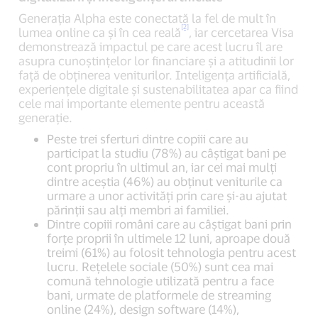
Generația Alpha este conectată la fel de mult în
[2]
lumea online ca și în cea reală
, iar cercetarea Visa
demonstrează impactul pe care acest lucru îl are
asupra cunoștințelor lor financiare și a atitudinii lor
față de obținerea veniturilor. Inteligența artificială,
experiențele digitale și sustenabilitatea apar ca fiind
cele mai importante elemente pentru această
generație.
Peste trei sferturi dintre copiii care au
participat la studiu (78%) au câștigat bani pe
cont propriu în ultimul an, iar cei mai mulți
dintre aceștia (46%) au obținut veniturile ca
urmare a unor activități prin care și-au ajutat
părinții sau alți membri ai familiei.
Dintre copiii români care au câștigat bani prin
forțe proprii în ultimele 12 luni, aproape două
treimi (61%) au folosit tehnologia pentru acest
lucru. Rețelele sociale (50%) sunt cea mai
comună tehnologie utilizată pentru a face
bani, urmate de platformele de streaming
online (24%), design software (14%),