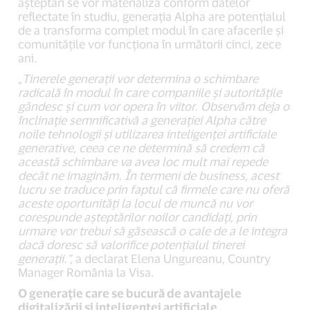
așteptări se vor materializa conform datelor
reflectate în studiu, generația Alpha are potențialul
de a transforma complet modul în care afacerile și
comunitățile vor funcționa în următorii cinci, zece
ani.
„Tinerele generații vor determina o schimbare
radicală în modul în care companiile și autoritățile
gândesc și cum vor opera în viitor. Observăm deja o
înclinație semnificativă a generației Alpha către
noile tehnologii și utilizarea inteligenței artificiale
generative, ceea ce ne determină să credem că
această schimbare va avea loc mult mai repede
decât ne imaginăm. În termeni de business, acest
lucru se traduce prin faptul că firmele care nu oferă
aceste oportunități la locul de muncă nu vor
corespunde așteptărilor noilor candidați, prin
urmare vor trebui să găsească o cale de a le integra
dacă doresc să valorifice potențialul tinerei
generații.”,
a declarat Elena Ungureanu, Country
Manager România la Visa.
O generație care se bucură de avantajele
digitalizării și inteligenței artificiale