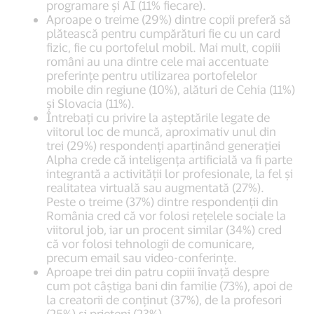
programare și AI (11% fiecare).
Aproape o treime (29%) dintre copii preferă să
plătească pentru cumpărături fie cu un card
fizic, fie cu portofelul mobil. Mai mult, copiii
români au una dintre cele mai accentuate
preferințe pentru utilizarea portofelelor
mobile din regiune (10%), alături de Cehia (11%)
și Slovacia (11%).
Întrebați cu privire la așteptările legate de
viitorul loc de muncă, aproximativ unul din
trei (29%) respondenți aparținând generației
Alpha crede că inteligența artificială va fi parte
integrantă a activității lor profesionale, la fel și
realitatea virtuală sau augmentată (27%).
Peste o treime (37%) dintre respondenții din
România cred că vor folosi rețelele sociale la
viitorul job, iar un procent similar (34%) cred
că vor folosi tehnologii de comunicare,
precum email sau video-conferințe.
Aproape trei din patru copiii învață despre
cum pot câștiga bani din familie (73%), apoi de
la creatorii de conținut (37%), de la profesori
(25%) și prieteni (23%).