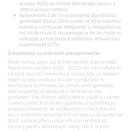
aceștia (61%) au folosit tehnologia pentru a
obține aceste venituri.
Aproximativ 1 din 3 respondenți aparținând
generației Alpha (29%) crede că AI şi machine
learning vor fi parte integrantă a viitoarelor lor
locuri de muncă, iar aproape la fel de mulţi se
așteaptă să folosească realitatea virtuală sau
augmentată (27%).
O economie cu mai mult antreprenoriat
Peste numai patru ani primii membri ai generației
Alpha (născuți între 2010 – 2025) vor intra oficial în
câmpul muncii. Generația Z a avut deja un impact
major asupra modului în care companiile își
desfășoară activitatea, iar următoarea generație
este pregătită să producă schimbări și mai
profunde. Trei sferturi (88%) dintre copiii cu vârsta
cuprinsă între 8 și 14 ani aspiră fie să-și înființeze
propria companie, fie să dezvolte o mică afacere
sau o activitate secundară în paralel cu ocupația de
bază, comparativ cu doar 6% care preferă să
lucreze pentru altcineva în viitor. Dacă aceste