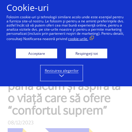
Sari la conținut
Cookie-uri
Folosim cookie-uri și tehnologii similare acolo unde este esențial pentru
a furniza site-ul nostru. Le folosim și pentru a ne aminti preferințele dvs.
astfel încât să vă putem oferi cea mai bună experiență online, pentru a
analiza vizitele dvs. pe site-urile noastre și pentru a permite marketing
Studiu Visa: Generația
personalizat (inclusiv prin partenerii noștri de marketing). Pentru detalii,
consultați Notificarea noastră privind
cookie-urile.
Alpha are cel mai
Acceptare
Respingeți tot
pronunţat spirit
antreprenorial de
Revizuirea alegerilor
până acum şi aspiră la
o viaţă care să ofere
“confortul suprem”
08/12/2023