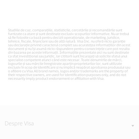
Studiile de caz, comparațiile, statisticile, cercetările și recomandările sunt
furnizate ca atare și sunt destinate exclusiv scopurilor informative. Nu ar trebui
să fie folosite ca bază pentru decizii operaționale, de marketing, juridice,
tehnice, fiscale, financiare sau de altă natură. Visa Inc. nu oferă nicio garanție
sau declarație privind caracterul complet sau acuratețea informațiilor din acest
document și nu își asumă nicio răspundere pentru consecințele care pot rezulta
din bazarea pe aceste informații. Informațiile prezentate aici nu sunt destinate
ca sfat investițional sau juridic, iar cititorii sunt încurajați să solicite sfatul unui
specialist competent atunci când este necesar. Toate denumirile de mărci,
logourile și sau mărcile înregistrate aparțin proprietarilor lor, sunt utilizate
exclusiv în scop de identificare și nu implică neapărat aprobarea produsului sau
o afiliere cu Visa.All brand names, logos and/or trademarks are the property of
their respective owners, are used for identification purposes only, and do not
necessarily imply product endorsement or affiliation with Visa.
Despre Visa