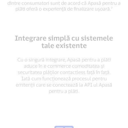
sunt
fel
dintre consumatori sunt de acord că Apasă pentru a
de
de
plăti oferă o experiență de finalizare ușoară.⁷
acord
bun
că
sau
Apasă
chiar
pentru
mai
a
bun
Integrare simplă cu sistemele
plăti
decât
tale existente
oferă
alte
o
metode
experiență
digitale
Cu o singură integrare, Apasă pentru a plăti
de
de
aduce în e commerce comoditatea și
finalizare
plată.⁷
securitatea plăților contactless față în față.
ușoară.⁷
Iată cum funcționează procesul pentru
emitenții care se conectează la API ul Apasă
pentru a plăti.