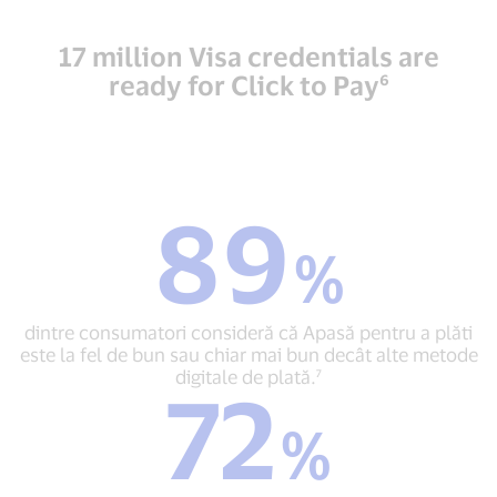
17 million Visa credentials are
ready for Click to Pay⁶
89
89
%
%
dintre
consumatori
consideră
dintre consumatori consideră că Apasă pentru a plăti
că
este la fel de bun sau chiar mai bun decât alte metode
Apasă
digitale de plată.⁷
72
pentru
72
a
%
%
plăti
dintre
este
consumatori
la