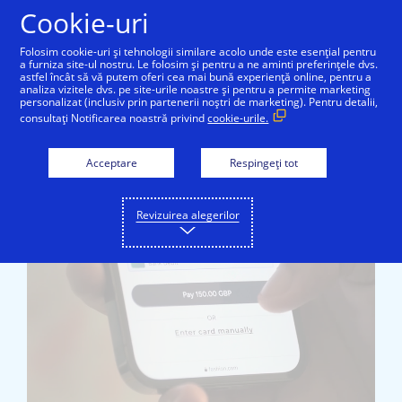
Sari la conținut
Cookie-uri
Folosim cookie-uri și tehnologii similare acolo unde este esențial pentru
a furniza site-ul nostru. Le folosim și pentru a ne aminti preferințele dvs.
astfel încât să vă putem oferi cea mai bună experiență online, pentru a
Consumers
Merchants
Issuers
analiza vizitele dvs. pe site-urile noastre și pentru a permite marketing
personalizat (inclusiv prin partenerii noștri de marketing). Pentru detalii,
consultați Notificarea noastră privind
cookie-urile.
Acceptare
Respingeți tot
Pause
Video
Revizuirea alegerilor
Stimule
utilizar
carduril
cu
noul
standar
pentru
finaliza
plăților
online