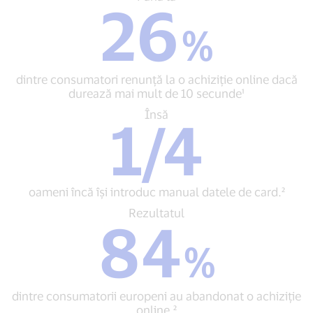
26
la
26
%
%
dintre
consumatori
dintre consumatori renunță la o achiziție online dacă
renunță
durează mai mult de 10 secunde¹
la
o
Însă
Însă
1/4
achiziție
1/4
online
oameni
dacă
încă
durează
își
mai
introduc
mult
oameni încă își introduc manual datele de card.²
manual
de
datele
Rezultatul
Rezultatul
84
10
de
84
secunde¹
card.²
%
%
dintre
consumatorii
europeni
dintre consumatorii europeni au abandonat o achiziție
au
online.²
abandonat