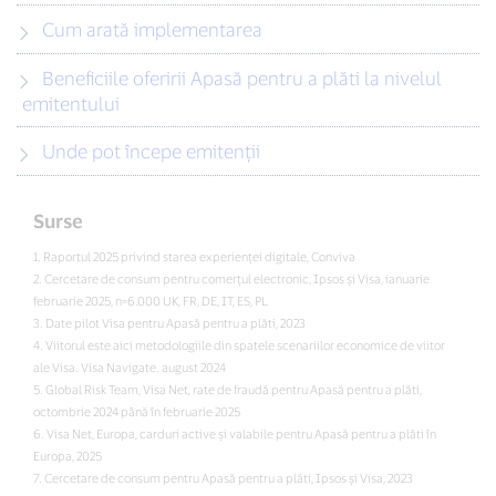
Cum arată implementarea
Beneficiile oferirii Apasă pentru a plăti la nivelul
emitentului
Unde pot începe emitenții
Surse
1. Raportul 2025 privind starea experienței digitale, Conviva
2. Cercetare de consum pentru comerțul electronic, Ipsos și Visa, ianuarie
februarie 2025, n=6.000 UK, FR, DE, IT, ES, PL
3. Date pilot Visa pentru Apasă pentru a plăti, 2023
4. Viitorul este aici metodologiile din spatele scenariilor economice de viitor
ale Visa. Visa Navigate. august 2024
5. Global Risk Team, Visa Net, rate de fraudă pentru Apasă pentru a plăti,
octombrie 2024 până în februarie 2025
6. Visa Net, Europa, carduri active și valabile pentru Apasă pentru a plăti în
Europa, 2025
7. Cercetare de consum pentru Apasă pentru a plăti, Ipsos și Visa, 2023