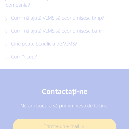
compania?
Cum mă ajută VIMS să economisesc timp?
Cum mă ajută VIMS să economisesc bani?
Cine poate beneficia de VIMS?
Cum încep?
Contactaţi-ne
Ne-am bucura să primim vești de la tine.
Trimite un e-mail