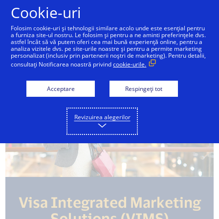
Sari la conținut
Cookie-uri
Folosim cookie-uri și tehnologii similare acolo unde este esențial pentru
a furniza site-ul nostru. Le folosim și pentru a ne aminti preferințele dvs.
astfel încât să vă putem oferi cea mai bună experiență online, pentru a
Soluții de performanță Visa
Crearea unei experiențe d
analiza vizitele dvs. pe site-urile noastre și pentru a permite marketing
personalizat (inclusiv prin partenerii noștri de marketing). Pentru detalii,
consultați Notificarea noastră privind
cookie-urile.
Acceptare
Respingeți tot
Revizuirea alegerilor
Visa Integrated Marketing
Solutions (VIMS)