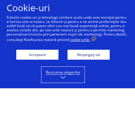
Sari la conținut
Cookie-uri
Folosim cookie-uri și tehnologii similare acolo unde este esențial pentru
a furniza site-ul nostru. Le folosim și pentru a ne aminti preferințele dvs.
astfel încât să vă putem oferi cea mai bună experiență online, pentru a
analiza vizitele dvs. pe site-urile noastre și pentru a permite marketing
personalizat (inclusiv prin partenerii noștri de marketing). Pentru detalii,
consultați Notificarea noastră privind
cookie-urile.
Acceptare
Respingeți tot
Revizuirea alegerilor