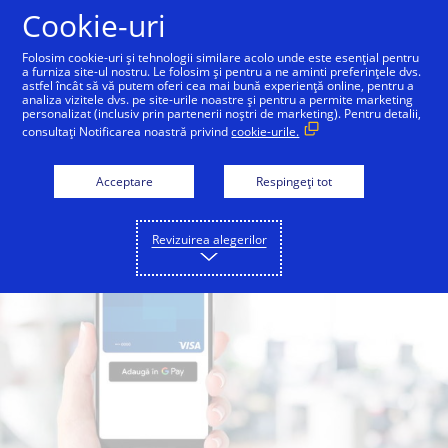
Sari la conținut
Cookie-uri
Folosim cookie-uri și tehnologii similare acolo unde este esențial pentru
a furniza site-ul nostru. Le folosim și pentru a ne aminti preferințele dvs.
atori
Pentru emitenți
Pentru comercianți
astfel încât să vă putem oferi cea mai bună experiență online, pentru a
analiza vizitele dvs. pe site-urile noastre și pentru a permite marketing
personalizat (inclusiv prin partenerii noștri de marketing). Pentru detalii,
consultați Notificarea noastră privind
cookie-urile.
Acceptare
Respingeți tot
Revizuirea alegerilor