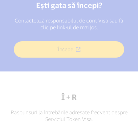
Ești gata să începi?
Contactează responsabilul de cont Visa sau fă
clic pe link-ul de mai jos.
Începe
Î + R
Răspunsuri la întrebările adresate frecvent despre
Serviciul Token Visa.