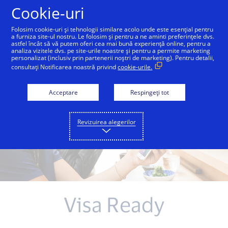
Sari la conținut
Cookie-uri
Folosim cookie-uri și tehnologii similare acolo unde este esențial pentru
a furniza site-ul nostru. Le folosim și pentru a ne aminti preferințele dvs.
Pentru comercianți
Pentru parteneri tehnologic
astfel încât să vă putem oferi cea mai bună experiență online, pentru a
analiza vizitele dvs. pe site-urile noastre și pentru a permite marketing
personalizat (inclusiv prin partenerii noștri de marketing). Pentru detalii,
consultați Notificarea noastră privind
cookie-urile.
Acceptare
Respingeți tot
Revizuirea alegerilor
Visa Ready