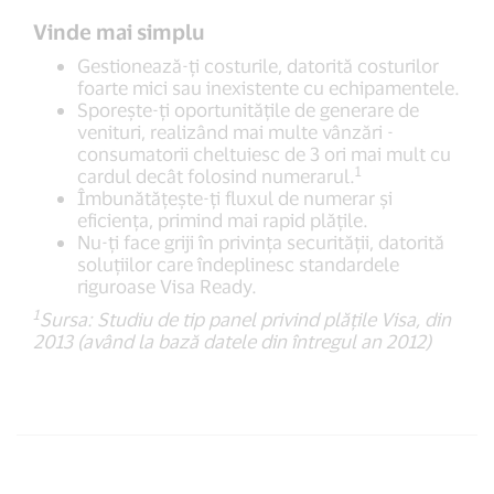
Vinde mai simplu
Gestionează-ți costurile, datorită costurilor
foarte mici sau inexistente cu echipamentele.
Sporește-ți oportunitățile de generare de
venituri, realizând mai multe vânzări -
consumatorii cheltuiesc de 3 ori mai mult cu
1
cardul decât folosind numerarul.
Îmbunătățește-ți fluxul de numerar și
eficiența, primind mai rapid plățile.
Nu-ți face griji în privința securității, datorită
soluțiilor care îndeplinesc standardele
riguroase Visa Ready.
1
Sursa: Studiu de tip panel privind plățile Visa, din
2013 (având la bază datele din întregul an 2012)