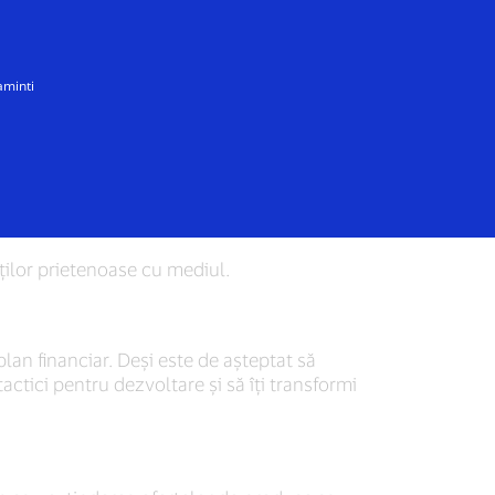
Toată lumea
aminti
a ta
ăților prietenoase cu mediul.
lan financiar. Deși este de așteptat să
tactici pentru dezvoltare și să îți transformi