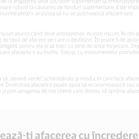
 de la angajarea unor lucrători suplimentari la îmbunătățir
ovare robust la căutarea de fonduri suplimentare. Este importa
numite piețe s-ar putea să nu se potrivească afacerii tale.
 riscuri atunci când devii antreprenor. Aceste riscuri, fie din 
t de tipul de afacere pe care o desfășori. Îți poate fi de ajuto
regătit pentru ele și să treci cu bine de orice încercare. Imp
re afacerile s-au închis. Totuși, cu instrumentele potrivite, î
să „devină verde”, schimbându-și modul în care face afaceri
. Înverzirea afacerii o poate ajuta să economisească sau să
le și prin atragerea de noi clienți care doresc să sprijine aface
ează-ți afacerea cu încredere 