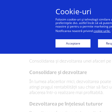
Cookie-uri
Folosim cookie-uri și tehnologii similare 
preferințele dvs. astfel încât să vă putem
noastre și pentru a permite marketing pers
Notificarea noastră privind
cookie-urile.
Cum
Acceptare
Resp
Consolidarea și dezvoltarea unei afaceri pe î
Consolidare și dezvoltare
În lumea afacerilor mici, dezvoltarea poate f
atingi pragul rentabilității sau chiar să faci
afacerea într-o realizare mai profitabilă.
Dezvoltarea pe înțelesul tuturor