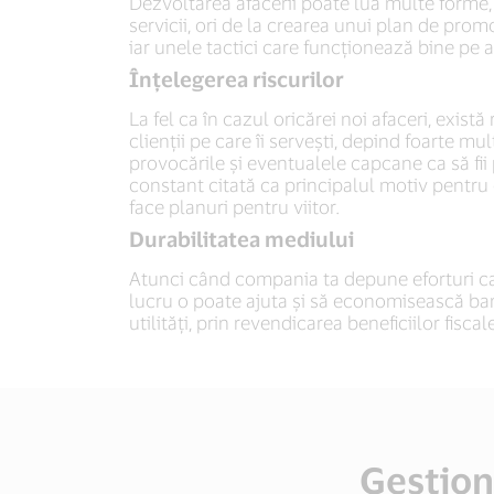
Dezvoltarea afacerii poate lua multe forme,
servicii, ori de la crearea unui plan de prom
iar unele tactici care funcționează bine pe a
Înțelegerea riscurilor
La fel ca în cazul oricărei noi afaceri, există
clienții pe care îi servești, depind foarte mul
provocările și eventualele capcane ca să fii p
constant citată ca principalul motiv pentru ca
face planuri pentru viitor.
Durabilitatea mediului
Atunci când compania ta depune eforturi ca 
lucru o poate ajuta și să economisească bani
utilități, prin revendicarea beneficiilor fisca
Gestion