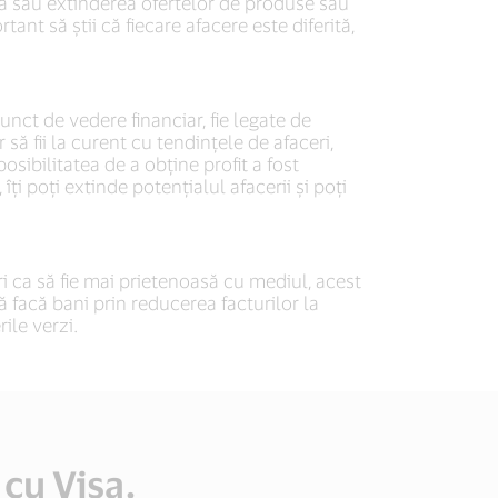
ea sau extinderea ofertelor de produse sau
nt să știi că fiecare afacere este diferită,
punct de vedere financiar, fie legate de
r să fii la curent cu tendințele de afaceri,
osibilitatea de a obține profit a fost
ți poți extinde potențialul afacerii și poți
 ca să fie mai prietenoasă cu mediul, acest
 facă bani prin reducerea facturilor la
rile verzi.
cu Visa.