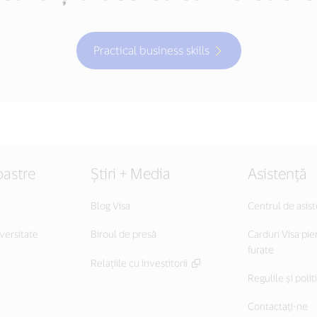
Practical business skills
oastre
Știri + Media
Asistență
Blog Visa
Centrul de asis
versitate
Biroul de presă
Carduri Visa pie
furate
Relațiile cu investitorii
Regulile și polit
Contactați-ne