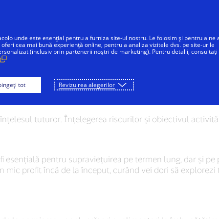
Sari la conținut
Persoane fizice
Companii
Inovatori
acolo unde este esențial pentru a furniza site-ul nostru. Le folosim și pentru a ne 
 oferi cea mai bună experiență online, pentru a analiza vizitele dvs. pe site-urile
onalizat (inclusiv prin partenerii noștri de marketing). Pentru detalii, consultați
 să scalezi afacere
ingeți tot
Revizuirea alegerilor
nțelesul tuturor. Înțelegerea riscurilor și obiectivul activit
i esențială pentru supraviețuirea pe termen lung, dar și pe p
 un mic profit încă de la început, curând vei dori să explorezi 