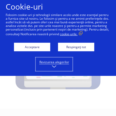
Sari la conținut
Cookie-uri
Folosim cookie-uri și tehnologii similare acolo unde este esențial pentru
a furniza site-ul nostru. Le folosim și pentru a ne aminti preferințele dvs.
astfel încât să vă putem oferi cea mai bună experiență online, pentru a
Ce este EMV 3-D Secure?
analiza vizitele dvs. pe site-urile noastre și pentru a permite marketing
personalizat (inclusiv prin partenerii noștri de marketing). Pentru detalii,
consultați Notificarea noastră privind
cookie-urile.
Acceptare
Respingeți tot
Revizuirea alegerilor