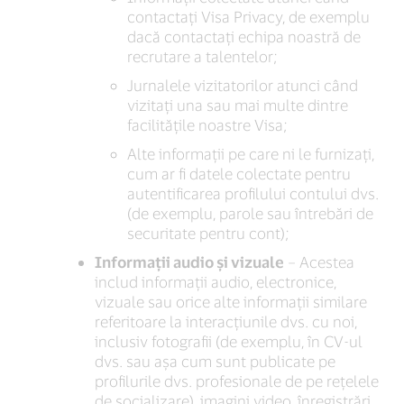
contactați Visa Privacy, de exemplu
dacă contactați echipa noastră de
recrutare a talentelor;
Jurnalele vizitatorilor atunci când
vizitați una sau mai multe dintre
facilitățile noastre Visa;
Alte informații pe care ni le furnizați,
cum ar fi datele colectate pentru
autentificarea profilului contului dvs.
(de exemplu, parole sau întrebări de
securitate pentru cont);
Informații audio și vizuale
– Acestea
includ informații audio, electronice,
vizuale sau orice alte informații similare
referitoare la interacțiunile dvs. cu noi,
inclusiv fotografii (de exemplu, în CV-ul
dvs. sau așa cum sunt publicate pe
profilurile dvs. profesionale de pe rețelele
de socializare), imagini video, înregistrări