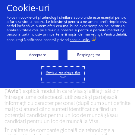
Sari la conținut
Cookie-uri
Folosim cookie-uri și tehnologii similare acolo unde este esențial pentru
a furniza site-ul nostru. Le folosim și pentru a ne aminti preferințele dvs.
astfel încât să vă putem oferi cea mai bună experiență online, pentru a
Aviz privind
analiza vizitele dvs. pe site-urile noastre și pentru a permite marketing
personalizat (inclusiv prin partenerii noștri de marketing). Pentru detalii,
confidențialitatea
consultați Notificarea noastră privind
cookie-urile.
solicitanților Visa
Acceptare
Respingeți tot
Data intrării în vigoare:
17 martie 2026
Revizuirea alegerilor
Acest Aviz privind confidențialitatea solicitanților
(“
Aviz
”) explică modul în care Visa și afiliații săi din
întreaga lume colectează, utilizează și partajează
informații cu caracter personal (după cum sunt definite
mai jos) atunci când sunteți identificat ca fiind un
potențial candidat pentru un loc de muncă și/sau
candidați pentru un loc de muncă la Visa.
În calitate de companie globală de tehnologie a