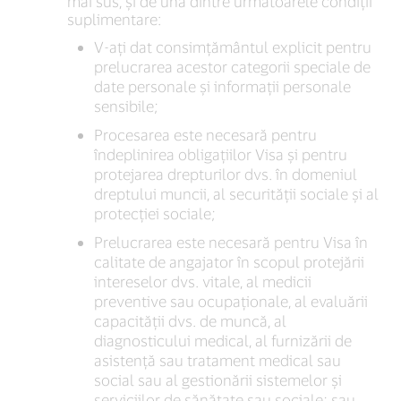
mai sus, și de una dintre următoarele condiții
suplimentare:
V-ați dat consimțământul explicit pentru
prelucrarea acestor categorii speciale de
date personale și informații personale
sensibile;
Procesarea este necesară pentru
îndeplinirea obligațiilor Visa și pentru
protejarea drepturilor dvs. în domeniul
dreptului muncii, al securității sociale și al
protecției sociale;
Prelucrarea este necesară pentru Visa în
calitate de angajator în scopul protejării
intereselor dvs. vitale, al medicii
preventive sau ocupaționale, al evaluării
capacității dvs. de muncă, al
diagnosticului medical, al furnizării de
asistență sau tratament medical sau
social sau al gestionării sistemelor și
serviciilor de sănătate sau sociale; sau