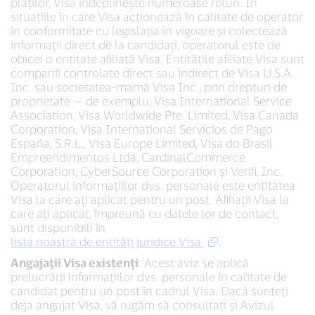
plăților, Visa îndeplinește numeroase roluri. În
situațiile în care Visa acționează în calitate de operator
în conformitate cu legislația în vigoare și colectează
informații direct de la candidați, operatorul este de
obicei o entitate afiliată Visa. Entitățile afiliate Visa sunt
companii controlate direct sau indirect de Visa U.S.A.
Inc. sau societatea-mamă Visa Inc., prin drepturi de
proprietate — de exemplu, Visa International Service
Association, Visa Worldwide Pte. Limited, Visa Canada
Corporation, Visa International Servicios de Pago
España, S.R.L., Visa Europe Limited, Visa do Brasil
Empreendimentos Ltda, CardinalCommerce
Corporation, CyberSource Corporation și Verifi, Inc.
Operatorul informațiilor dvs. personale este entitatea
Visa la care ați aplicat pentru un post. Afiliații Visa la
care ați aplicat, împreună cu datele lor de contact,
sunt disponibili în
lista noastră de entități juridice Visa
.
Angajații Visa existenți
: Acest aviz se aplică
prelucrării informațiilor dvs. personale în calitate de
candidat pentru un post în cadrul Visa. Dacă sunteți
deja angajat Visa, vă rugăm să consultați și Avizul