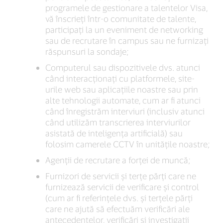
programele de gestionare a talentelor Visa,
vă înscrieți într-o comunitate de talente,
participați la un eveniment de networking
sau de recrutare în campus sau ne furnizați
răspunsuri la sondaje;
Computerul sau dispozitivele dvs. atunci
când interacționați cu platformele, site-
urile web sau aplicațiile noastre sau prin
alte tehnologii automate, cum ar fi atunci
când înregistrăm interviuri (inclusiv atunci
când utilizăm transcrierea interviurilor
asistată de inteligența artificială) sau
folosim camerele CCTV în unitățile noastre;
Agenții de recrutare a forței de muncă;
Furnizori de servicii și terțe părți care ne
furnizează servicii de verificare și control
(cum ar fi referințele dvs. și terțele părți
care ne ajută să efectuăm verificări ale
antecedentelor, verificări și investigații