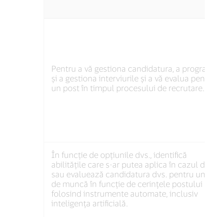
Why
We
Collect
Personal
Information
Pentru a vă gestiona candidatura, a program
and
și a gestiona interviurile și a vă evalua pentru
How
un post în timpul procesului de recrutare.
We
Use
It
În funcție de opțiunile dvs., identifică
abilitățile care s-ar putea aplica în cazul dvs.
sau evaluează candidatura dvs. pentru un lo
de muncă în funcție de cerințele postului
folosind instrumente automate, inclusiv
inteligența artificială.