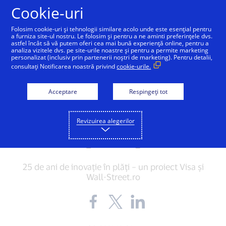
Sari la conținut
Cookie-uri
Folosim cookie-uri și tehnologii similare acolo unde este esențial pentru
a furniza site-ul nostru. Le folosim și pentru a ne aminti preferințele dvs.
astfel încât să vă putem oferi cea mai bună experiență online, pentru a
analiza vizitele dvs. pe site-urile noastre și pentru a permite marketing
personalizat (inclusiv prin partenerii noștri de marketing). Pentru detalii,
INNOVATION
consultați Notificarea noastră privind
cookie-urile.
Google Pay este în
Acceptare
Respingeți tot
România! Cum poți plăti
cu telefonul mobil
Revizuirea alegerilor
[video]
25 de ani de inovație în plăți – un proiect Visa și
Wall-Street.ro
Share
Share
Share
the
the
the
blog
blog
blog
on
on
on