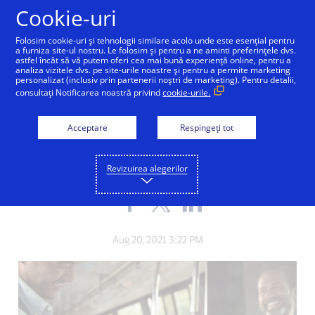
Sari la conținut
Cookie-uri
Folosim cookie-uri și tehnologii similare acolo unde este esențial pentru
a furniza site-ul nostru. Le folosim și pentru a ne aminti preferințele dvs.
astfel încât să vă putem oferi cea mai bună experiență online, pentru a
analiza vizitele dvs. pe site-urile noastre și pentru a permite marketing
personalizat (inclusiv prin partenerii noștri de marketing). Pentru detalii,
INNOVATION
consultați Notificarea noastră privind
cookie-urile.
Plățile contactless pun
Acceptare
Respingeți tot
oamenii în mișcare
Revizuirea alegerilor
Share
Share
Share
the
the
the
blog
blog
blog
on
on
on
Aug 20, 2021 3:22 PM
Facebook
Twitter
LinkedIn
(external
(external
(external
link,
link,
link,
open
open
open
new
new
new
window).
window).
window).