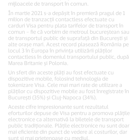
mijloacele de transport în comun.
În martie 2021 s-a depășit în premieră pragul de 1
milion de tranzacții contactless efectuate cu
carduri Visa pentru plata tarifelor de transport în
comun – fie că vorbim de metroul bucureștean sau
de transportul public de suprafață din București și
alte orașe mari. Acest record plasează România pe
locul 3 în Europa în privința utilizării plăților
contactless în domeniul transportului public, după
Marea Britanie și Polonia.
Un sfert din aceste plăți au fost efectuate cu
dispozitive mobile, folosind tehnologia de
tokenizare Visa. Cele mai mari rate de utilizare a
plăților cu dispozitive mobile au fost înregistrate în
București (35%) și Cluj-Napoca (34%).
Aceste cifre impresionante sunt rezultatul
eforturilor depuse de Visa pentru a promova plățile
electronice ca alternativă la biletele de transport
public tradiționale. Plățile electronice nu sunt doar
mai eficiente din punct de vedere al costurilor, dar
sunt și mai prietenoase cu mediul.