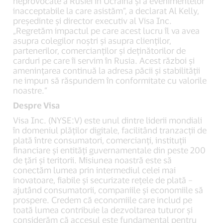
neprovocate a Rusiei în Ucraina și a evenimentelor
inacceptabile la care asistăm”, a declarat Al Kelly,
președinte și director executiv al Visa Inc.
„Regretăm impactul pe care acest lucru îl va avea
asupra colegilor noștri și asupra clienților,
partenerilor, comercianților și deținătorilor de
carduri pe care îi servim în Rusia. Acest război și
amenințarea continuă la adresa păcii și stabilității
ne impun să răspundem în conformitate cu valorile
noastre.”
Despre Visa
Visa Inc. (NYSE:V) este unul dintre liderii mondiali
în domeniul plăților digitale, facilitând tranzacții de
plată între consumatori, comercianți, instituții
financiare și entități guvernamentale din peste 200
de țări și teritorii. Misiunea noastră este să
conectăm lumea prin intermediul celei mai
inovatoare, fiabile și securizate rețele de plată –
ajutând consumatorii, companiile și economiile să
prospere. Credem că economiile care includ pe
toată lumea contribuie la dezvoltarea tuturor și
considerăm că accesul este fundamental pentru