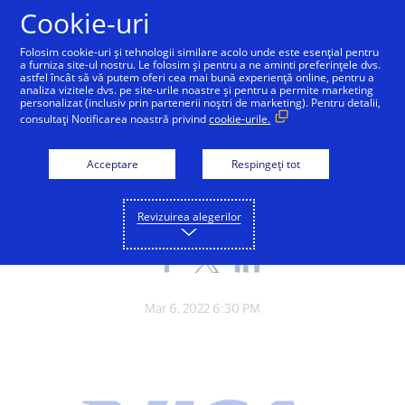
Sari la conținut
Cookie-uri
Folosim cookie-uri și tehnologii similare acolo unde este esențial pentru
a furniza site-ul nostru. Le folosim și pentru a ne aminti preferințele dvs.
astfel încât să vă putem oferi cea mai bună experiență online, pentru a
analiza vizitele dvs. pe site-urile noastre și pentru a permite marketing
personalizat (inclusiv prin partenerii noștri de marketing). Pentru detalii,
GLOBAL MATTERS
consultați Notificarea noastră privind
cookie-urile.
Visa își suspendă toate
Acceptare
Respingeți tot
operațiunile în Rusia
Revizuirea alegerilor
Share
Share
Share
the
the
the
blog
blog
blog
on
on
on
Mar 6, 2022 6:30 PM
Facebook
Twitter
LinkedIn
(external
(external
(external
link,
link,
link,
open
open
open
new
new
new
window).
window).
window).