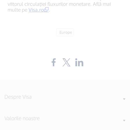
viitorul circulației fluxurilor monetare. Află mai
multe pe
Visa.ro
.
Tag:
Europe
Share
Share
Share
the
the
the
blog
blog
blog
on
on
on
Facebook
Twitter
LinkedIn
(external
(external
(external
link,
link,
link,
open
open
open
Despre Visa
new
new
new
window).
window).
window).
Valorile noastre