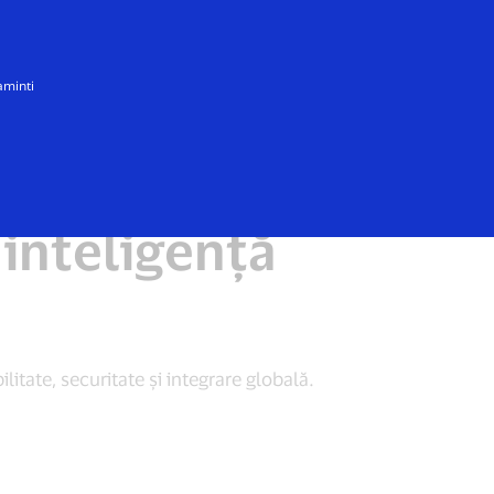
Toată lumea
aminti
 inteligență
itate, securitate și integrare globală.