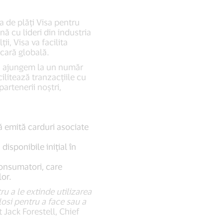
a de plăți Visa pentru
nă cu lideri din industria
i, Visa va facilita
scară globală.
ă ajungem la un număr
ilitează tranzacțiile cu
artenerii noștri,
ă emită carduri asociate
isponibile inițial în
consumatori, care
lor.
u a le extinde utilizarea
losi pentru a face sau a
 Jack Forestell, Chief