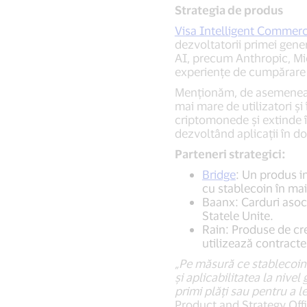
Strategia de produs
Visa Intelligent Commer
dezvoltatorii primei gener
AI, precum Anthropic, Micr
experiențe de cumpărare pe
Menționăm, de asemenea,
mai mare de utilizatori și
criptomonede și extinde în
dezvoltând aplicații în do
Parteneri strategici:
Bridge
: Un produs i
cu stablecoin în mai 
Baanx: Carduri asoci
Statele Unite.
Rain: Produse de cre
utilizează contracte 
„Pe măsură ce stablecoin 
și aplicabilitatea la nive
primi plăți sau pentru a le
Product and Strategy Offi