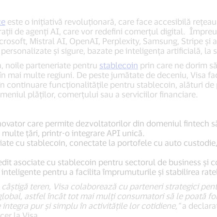
ce
este o inițiativă revoluționară, care face accesibilă rețeau
ații de agenți AI, care vor redefini comerțul digital. Împreu
osoft, Mistral AI, OpenAI, Perplexity, Samsung, Stripe și alți
rsonalizate și sigure, bazate pe inteligența artificială, la 
 noile parteneriate pentru
stablecoin
prin care ne dorim s
 în mai multe regiuni. De peste jumătate de deceniu, Visa fac
 continuare funcționalitățile pentru stablecoin, alături de p
meniul plăților, comerțului sau a serviciilor financiare.
novator care permite dezvoltatorilor din domeniul fintech s
multe țări, printr-o integrare API unică.
ate cu stablecoin, conectate la portofele cu auto custodie, d
dit asociate cu stablecoin pentru sectorul de business și 
inteligente pentru a facilita împrumuturile și stabilirea rate
câștigă teren, Visa colaborează cu parteneri strategici pentr
l global, astfel încât tot mai mulți consumatori să le poată fo
 integra pur și simplu în activitățile lor cotidiene,”
a declarat
cer la Visa.