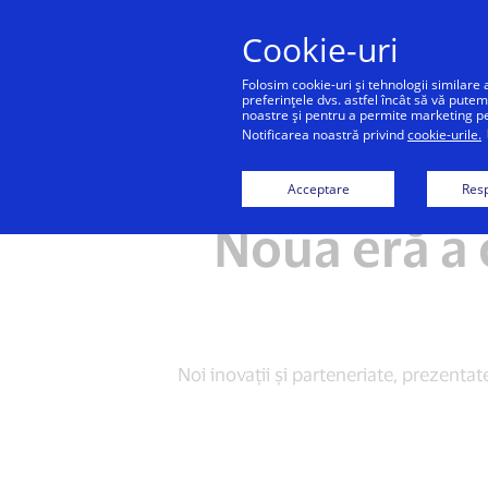
Cookie-uri
Folosim cookie-uri și tehnologii similare 
preferințele dvs. astfel încât să vă putem
noastre și pentru a permite marketing pers
Notificarea noastră privind
cookie-urile.
Acceptare
Resp
Noua eră a 
Noi inovații și parteneriate, prezenta