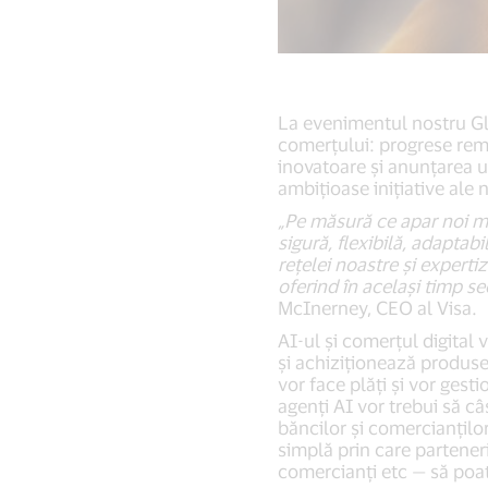
La evenimentul nostru Gl
comerțului: progrese rema
inovatoare și anunțarea u
ambițioase inițiative ale 
„Pe măsură ce apar noi mo
sigură, flexibilă, adaptab
rețelei noastre și expert
oferind în același timp sec
McInerney, CEO al Visa.
AI-ul și comerțul digital
și achiziționează produse 
vor face plăţi și vor gest
agenți AI vor trebui să câ
băncilor și comercianţilo
simplă prin care parteneri
comercianți etc — să poa