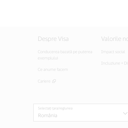
Despre Visa
Valorile n
Conducerea bazată pe puterea
Impact social
exemplului
Incluziune + Di
Ce anume facem
Cariere
Selectați țara/regiunea