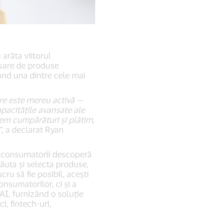
arăta viitorul
nsare de produse
ând una dintre cele mai
are este mereu activă —
apacitățile avansate ale
cem cumpărături și plătim,
”
, a declarat Ryan
re consumatorii descoperă
căuta și selecta produse,
ru să fie posibil, acești
onsumatorilor, ci şi a
AI, furnizând o soluție
i, fintech-uri,