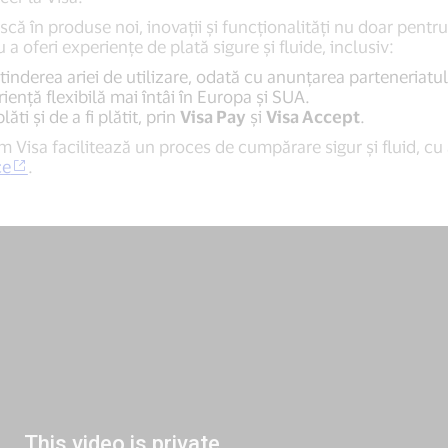
că în produse noi, inovații și funcționalități nu doar pentr
ru a oferi experiențe de plată sigure și fluide, inclusiv:
tinderea ariei de utilizare, odată cu anunțarea parteneriatul
ență flexibilă mai întâi în Europa și SUA.
ăti și de a fi plătit, prin
Visa Pay
și
Visa Accept
.
Visa facilitează un proces de cumpărare sigur şi fluid, cu a
ce
.