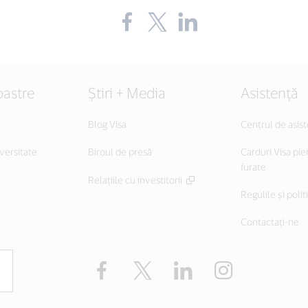
Share
Share
Share
the
the
the
blog
blog
blog
on
on
on
Facebook
Twitter
LinkedIn
(external
(external
(external
link,
link,
link,
oastre
Știri + Media
Asistență
open
open
open
new
new
new
window).
window).
window).
Blog Visa
Centrul de asis
versitate
Biroul de presă
Carduri Visa pie
furate
Relațiile cu investitorii
Regulile și polit
Contactați-ne
Facebook
Twitter
LinkedIn
Instagram