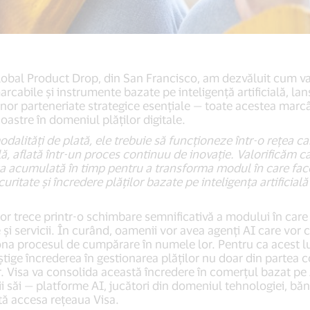
obal Product Drop, din San Francisco, am dezvăluit cum va 
rcabile și instrumente bazate pe inteligență artificială, la
nor parteneriate strategice esențiale — toate acestea marc
noastre în domeniul plăților digitale.
dalități de plată, ele trebuie să funcționeze într-o rețea c
ilă, aflată într-un proces continuu de inovație. Valorificăm c
iza acumulată în timp pentru a transforma modul în care fa
uritate și încredere plăților bazate pe inteligența artificială
 vor trece printr-o schimbare semnificativă a modului în ca
și servicii. În curând, oamenii vor avea agenți AI care vor 
iona procesul de cumpărare în numele lor. Pentru ca acest luc
ştige încrederea în gestionarea plăților nu doar din partea c
r. Visa va consolida această încredere în comerțul bazat pe 
i săi — platforme AI, jucători din domeniul tehnologiei, bănc
tă accesa rețeaua Visa.