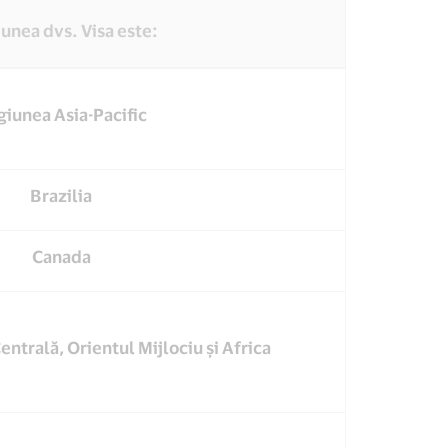
unea dvs. Visa este:
iunea Asia-Pacific
Brazilia
Canada
ntrală, Orientul Mijlociu și Africa