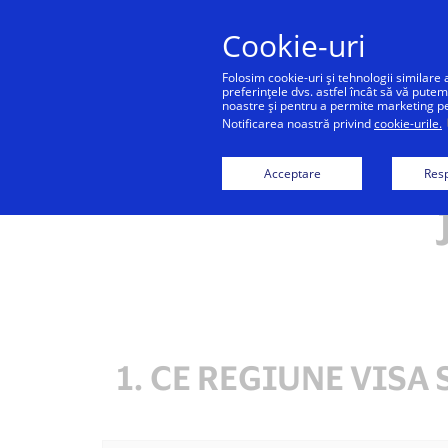
Cookie-uri
Folosim cookie-uri și tehnologii similare 
preferințele dvs. astfel încât să vă putem
noastre și pentru a permite marketing pers
Notificarea noastră privind
cookie-urile.
Terme
Acceptare
Resp
1. CE REGIUNE VISA 