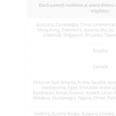
Dacă sunteți rezident al uneia dintre 
eligibile:
Visa
Australia, Cambodgia, China continentală,
Region
Hong Kong, Indonezia, Japonia, Macao, 
Zeelandă, Singapore, Sri Lanka, Taiw
Brazilia
Canada
Africa de Sud, Albania, Arabia Saudită, Aze
Herțegovina, Egipt, Emiratele Arabe Un
Kazahstan, Kenya, Kosovo, Kuweit, Liban,
Moldova, Muntenegru, Nigeria, Oman, Pakis
Andorra, Austria, Belgia, Bulgaria, Croația