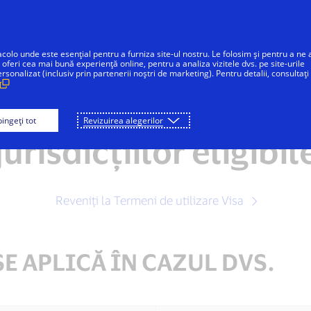
Sari la conținut
Persoane fizice
Companii
Inovatori
acolo unde este esențial pentru a furniza site-ul nostru. Le folosim și pentru a ne 
 oferi cea mai bună experiență online, pentru a analiza vizitele dvs. pe site-urile
onalizat (inclusiv prin partenerii noștri de marketing). Pentru detalii, consultați
ni de utilizare Visa:
ingeți tot
Revizuirea alegerilor
jurisdicțiilor eligibil
Reveniți la Termeni de utilizare Visa
SE APLICĂ ÎN CAZUL DVS.