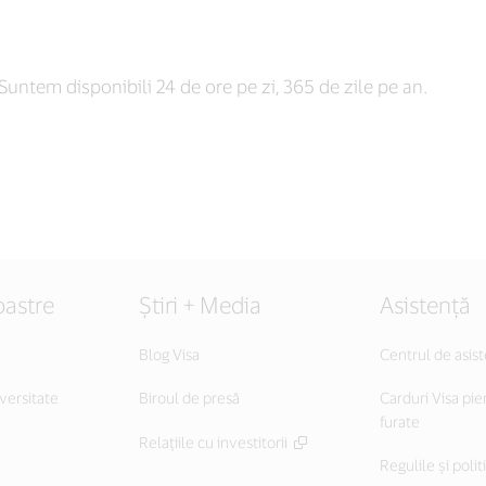
Suntem disponibili 24 de ore pe zi, 365 de zile pe an.
oastre
Știri + Media
Asistență
Blog Visa
Centrul de asis
versitate
Biroul de presă
Carduri Visa pie
furate
Relațiile cu investitorii
Regulile și polit