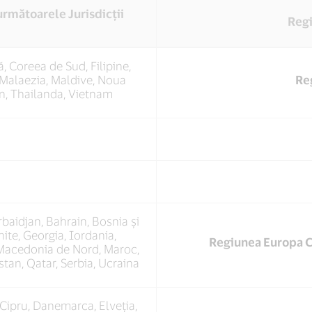
următoarele Jurisdicții
Regi
 Coreea de Sud, Filipine,
Malaezia, Maldive, Noua
Reg
an, Thailanda, Vietnam
rbaidjan, Bahrain, Bosnia și
ite, Georgia, Iordania,
Regiunea Europa Ce
 Macedonia de Nord, Maroc,
tan, Qatar, Serbia, Ucraina
, Cipru, Danemarca, Elveția,