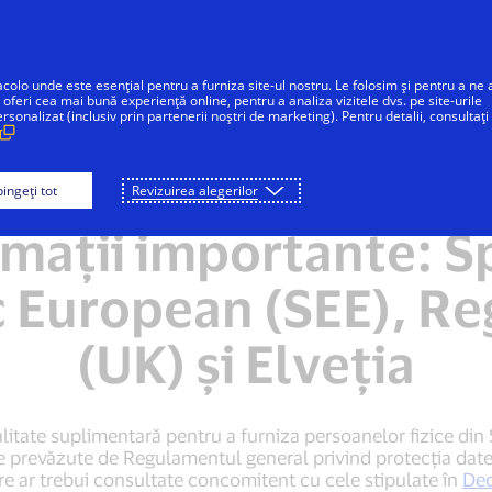
Sari la conținut
Persoane fizice
Companii
Inovatori
acolo unde este esențial pentru a furniza site-ul nostru. Le folosim și pentru a ne 
 oferi cea mai bună experiență online, pentru a analiza vizitele dvs. pe site-urile
onalizat (inclusiv prin partenerii noștri de marketing). Pentru detalii, consultați
larația de confidențialitate globală
Avizul Visa pri
ingeți tot
Revizuirea alegerilor
mații importante: S
European (SEE), Re
(UK) și Elveția
alitate suplimentară pentru a furniza persoanelor fizice di
re prevăzute de Regulamentul general privind protecția datel
are ar trebui consultate concomitent cu cele stipulate în
Dec