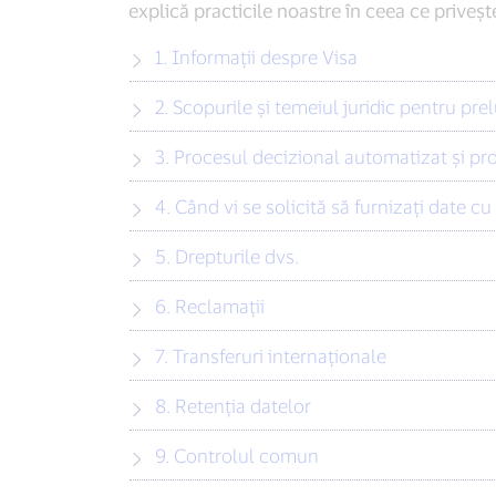
explică practicile noastre în ceea ce priveșt
1. Informații despre Visa
2. Scopurile și temeiul juridic pentru prel
3. Procesul decizional automatizat și pro
4. Când vi se solicită să furnizați date c
5. Drepturile dvs.
6. Reclamații
7. Transferuri internaționale
8. Retenția datelor
9. Controlul comun