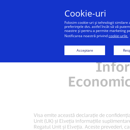
Cookie-uri
Folosim cookie-uri și tehnologii similare 
preferințele dvs. astfel încât să vă putem
noastre și pentru a permite marketing pers
Notificarea noastră privind
cookie-urile.
Centrul de confidențialitate Visa
Dec
Acceptare
Resp
Infor
Economic 
Visa emite această declarație de confidenți
Unit (UK) și Elveția informațiile suplimenta
Regatul Unit și Elveția. Aceste prevederi, c