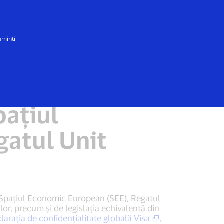
Toată lumea
aminti
vind modulele cookie
EEA Notificare
pațiul
gatul Unit
n Spațiul Economic European (SEE), Regatul
or, precum și de legislația echivalentă din
larația de confidențialitate globală Visa
,